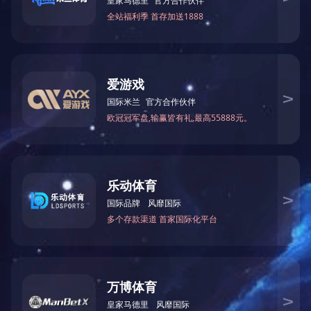
04
当端午遇上六一：双节同庆，温暖传承
2025-06
18
【通知】被咱赶上了！咱们的婚假终于延长啦！
婚假通知，浙江婚假通知
2024-10
14
【节日】月圆情更浓！爱游戏官方端网站登录入口-爱游戏aiyouxi（中国）中秋送礼，与全体员工共筑温情家园
月圆情更浓！爱游戏官方端网站登录入口-爱游戏
aiyouxi（中国）中秋送礼，与全体员工共筑温情家园
2024-09
07
情暖佳节，关怀常在！爱游戏官方端网站登录入口-爱游戏aiyouxi（中国）恭祝全体员工：端午安康！
情暖佳节，关怀常在！爱游戏官方端网站登录入口-爱
游戏aiyouxi（中国）恭祝全体员工：端午安康！
2024-06
【年会】龙腾盛世，喜迎春来！浙江爱游戏官方端网站登录入口-爱游戏aiyouxi（中国）新春年会隆重举行，2024年我们赓续前行