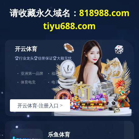
爱游戏官方端网站登录入口
行业网站运营专家
新闻视角
报道公司事件 · 传播行业动态
爱游戏官方端网站登录入口
行业动态
领导关怀
用户评价
RECOMMENDED NEWS