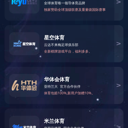
推荐新闻
COMPANY NEWS
爱游戏官方端网站登录入口
06
【春节】暖冬送福，岁启新程｜爱游戏官方端网站登录入口-爱游戏aiyouxi（中国）年货礼至，与全体家人共赴新篇
暖冬送福，岁启新程｜爱游戏官方端网站登录入口-爱
游戏aiyouxi（中国）年货礼至，与全体家人共赴新篇
2026-02
06
【荣耀时刻】2025年度优秀员工表彰大会
2025年度优秀员工表彰大会
2026-02
当端午遇上六一：双节同庆，温暖传承